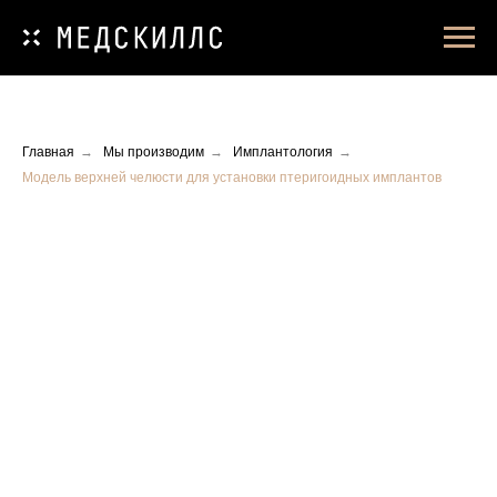
Главная
→
Мы производим
→
Имплантология
→
Модель верхней челюсти для установки птеригоидных имплантов