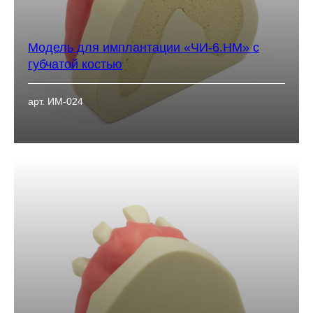
Модель для имплантации «ЧИ-6.НМ» с
губчатой костью
арт. ИМ-024