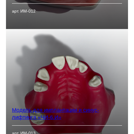
арт. ИМ-012
Модель для имплантации и синус-
лифтинга «ЧИ-6.И»
арт. ИМ-013