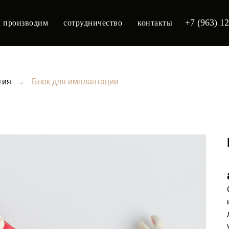
+7 (963) 1
 производим
сотрудничество
контакты
гия
→
Блок для имплантации