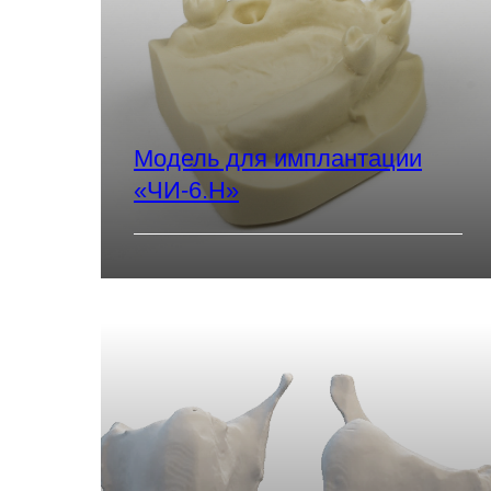
Модель для имплантации
«ЧИ-6.Н»