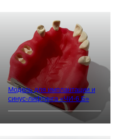
Модель для имплантации и
синус-лифтинга «ЧИ-6.Б»