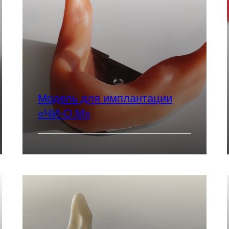
Модель для имплантации
«ЧИ-О.М»