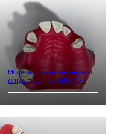
Модель для имплантации и
синус-лифтинга «ЧИ-6.И»