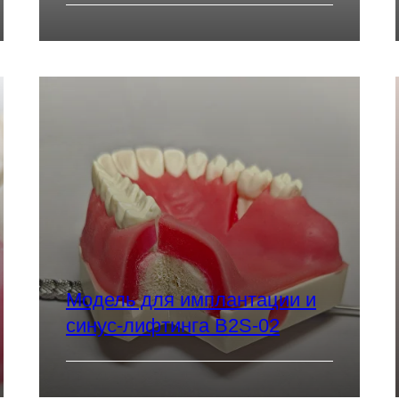
Модель для имплантации и
синус-лифтинга B2S-02