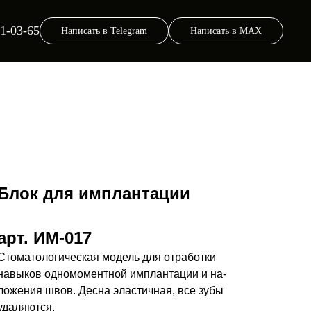
21-03-65
Написать в Telegram
Написать в MAX
Блок для имплантации
арт. ИМ-017
Стоматологическая модель для отработки
навыков одномоментной имплантации и на­
ложения швов. Десна эластичная, все зубы
удаляются.