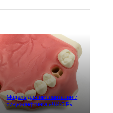
Модель для имплантации и
синус-лифтинга «ЧИ-5.Р»