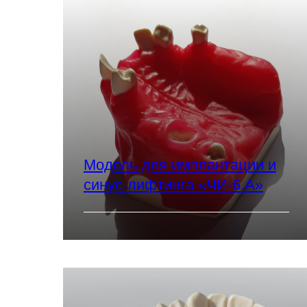
Модель для имплантации и
синус-лифтинга «ЧИ-6.А»