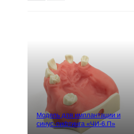
Модель для имплантации и
синус-лифтинга «ЧИ-6.П»