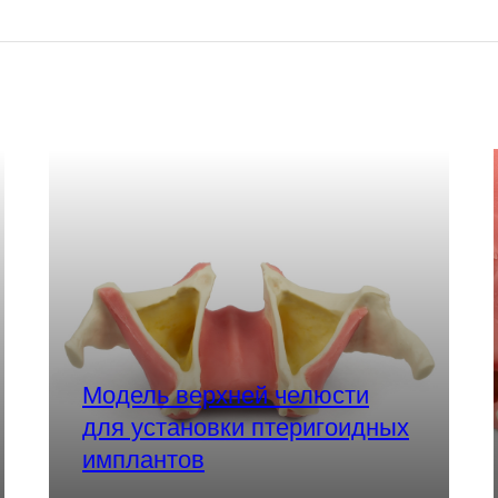
Модель верхней челюсти
для установки птеригоидных
имплантов