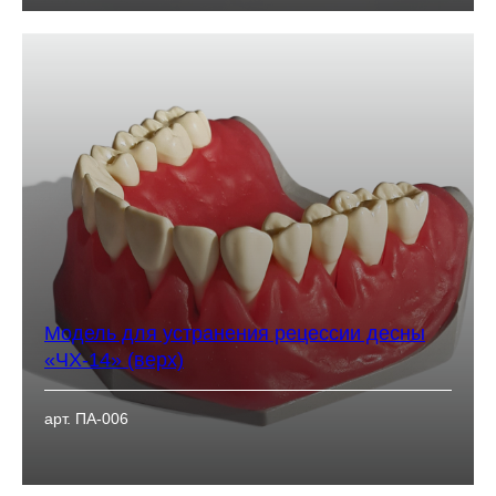
Модель для устранения рецессии десны
«ЧХ-14» (верх)
арт. ПА-006