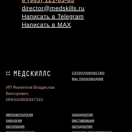
8 (963) 121-03-65
director@medskills.ru
Написать в Telegram
Написать в MAX
сотрудничество
мы производим
ИП Филиппов Владислав
Викторович,
ИНН164806947162
имплантология
эндодонтия
хирургия
реставрация
ортопедия
ортодонтия