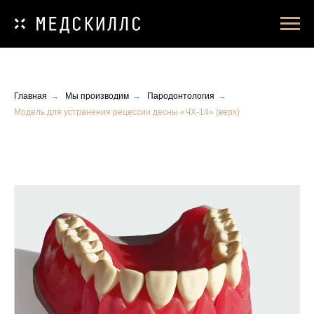
Главная
→
Мы производим
→
Пародонтология
→
Модель для устранения рецессии десны «ЧХ-14» (верх)