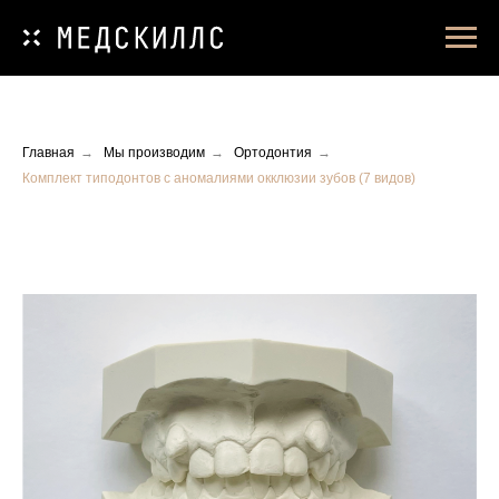
Главная
→
Мы производим
→
Ортодонтия
→
Комплект типодонтов с аномалиями окклюзии зубов (7 видов)