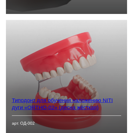
Типодонт для обучения наложению NITI
дуги «ORTHO-02» (десна жёсткая)
арт. ОД-002