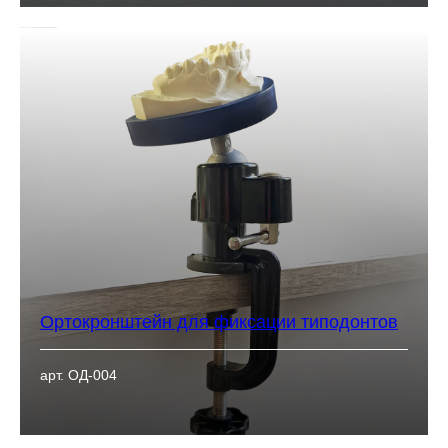
Ортокронштейн для фиксации типодонтов
арт. ОД-004